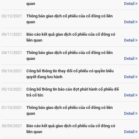
quan
Detail
Year 2016
02/12/2021
Thông báo giao dịch cổ phiếu của cổ đông có liên
Year 2015
quan
Detail
Year 2014
09/11/2021
Báo cáo kết quả giao dịch cổ phiếu của cổ đông có
Year 2013
liên quan
Detail
Year 2012
04/11/2021
Thông báo giao dịch cổ phiếu của cổ đông có liên
quan
Detail
Year 2011
05/10/2021
Công bố thông tin thay đổi cổ phiếu có quyền biểu
Year 2010
quyết đang lưu hành
Detail
Year 2009
05/10/2021
Công bố thông tin báo cáo đợt phát hành cổ phiếu để
trả cổ tức
Detail
01/10/2021
Thông báo giao dịch cổ phiếu của cổ đông có liên
quan
Detail
30/09/2021
Báo cáo kết quả giao dịch cổ phiếu của cổ đông có
liên quan
Detail