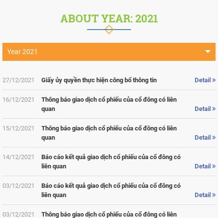
ABOUT YEAR: 2021
Year 2021
Year 2026
27/12/2021
Giấy ủy quyền thực hiện công bố thông tin
Detail
Year 2025
16/12/2021
Thông báo giao dịch cổ phiếu của cổ đông có liên
Year 2024
quan
Detail
Year 2023
15/12/2021
Thông báo giao dịch cổ phiếu của cổ đông có liên
quan
Detail
Year 2022
Year 2020
14/12/2021
Báo cáo kết quả giao dịch cổ phiếu của cổ đông có
liên quan
Detail
Year 2019
03/12/2021
Báo cáo kết quả giao dịch cổ phiếu của cổ đông có
Year 2018
liên quan
Detail
Year 2017
03/12/2021
Thông báo giao dịch cổ phiếu của cổ đông có liên