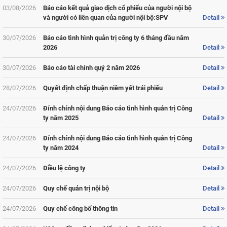
03/08/2026
Báo cáo kết quả giao dịch cổ phiếu của người nội bộ
Year 2016
và người có liên quan của người nội bộ:SPV
Detail
Year 2015
30/07/2026
Báo cáo tình hình quản trị công ty 6 tháng đầu năm
Year 2014
2026
Detail
Year 2013
30/07/2026
Báo cáo tài chính quý 2 năm 2026
Detail
Year 2012
28/07/2026
Quyết định chấp thuận niêm yết trái phiếu
Detail
Year 2011
24/07/2026
Đính chính nội dung Báo cáo tình hình quản trị Công
ty năm 2025
Detail
Year 2010
Year 2009
24/07/2026
Đính chính nội dung Báo cáo tình hình quản trị Công
ty năm 2024
Detail
24/07/2026
Điều lệ công ty
Detail
24/07/2026
Quy chế quản trị nội bộ
Detail
24/07/2026
Quy chế công bố thông tin
Detail