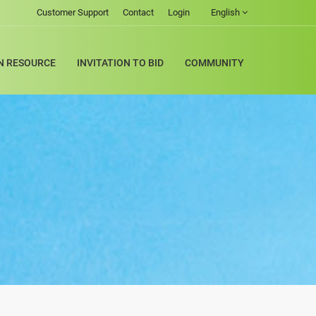
Customer Support
Contact
Login
English
 RESOURCE
INVITATION TO BID
COMMUNITY