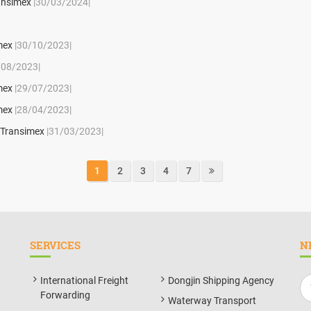
ansimex
|30/03/2024|
mex
|30/10/2023|
/08/2023|
mex
|29/07/2023|
mex
|28/04/2023|
 Transimex
|31/03/2023|
1
2
3
4
7
SERVICES
N
International Freight
Dongjin Shipping Agency
Forwarding
Waterway Transport