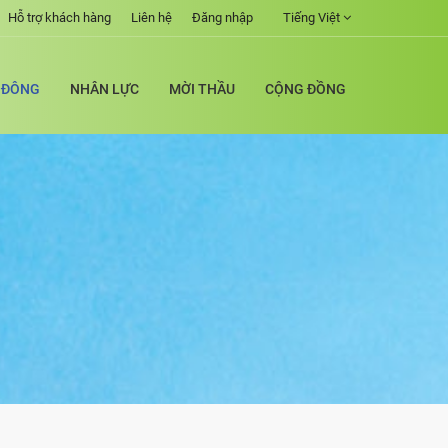
Hỗ trợ khách hàng
Liên hệ
Đăng nhập
Tiếng Việt
 ĐÔNG
NHÂN LỰC
MỜI THẦU
CỘNG ĐỒNG