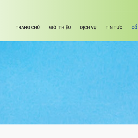
TRANG CHỦ
GIỚI THIỆU
DỊCH VỤ
TIN TỨC
CỔ