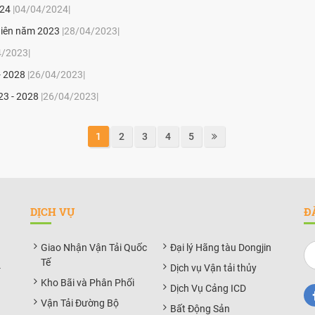
024
|04/04/2024|
 niên năm 2023
|28/04/2023|
4/2023|
- 2028
|26/04/2023|
23 - 2028
|26/04/2023|
1
2
3
4
5
DỊCH VỤ
Đ
Giao Nhận Vận Tải Quốc
Đại lý Hãng tàu Dongjin
Tế
-
Dịch vụ Vận tải thủy
Kho Bãi và Phân Phối
Dịch Vụ Cảng ICD
Vận Tải Đường Bộ
Bất Động Sản