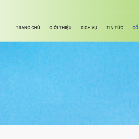
TRANG CHỦ
GIỚI THIỆU
DỊCH VỤ
TIN TỨC
CỔ