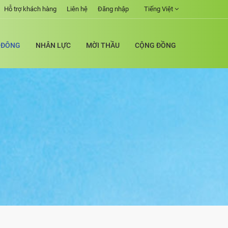
Hỗ trợ khách hàng
Liên hệ
Đăng nhập
Tiếng Việt
 ĐÔNG
NHÂN LỰC
MỜI THẦU
CỘNG ĐỒNG