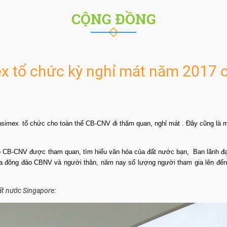
CỘNG ĐỒNG
x tổ chức kỳ nghỉ mát năm 2017 
nsimex
tổ chức cho toàn thể CB-CNV đi thăm quan, nghỉ mát . Đây cũng là m
cho CB-CNV được tham quan, tìm hiểu văn hóa của đất nước bạn,
Ban lãnh đ
a đông đảo CBNV và người thân, năm nay số lượng người tham gia lên đến g
t nước Singapore: