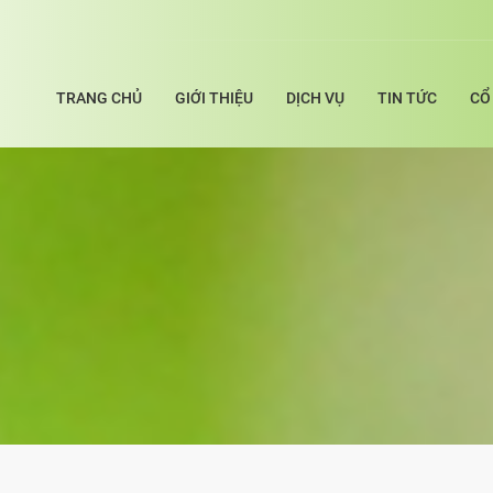
TRANG CHỦ
GIỚI THIỆU
DỊCH VỤ
TIN TỨC
CỔ