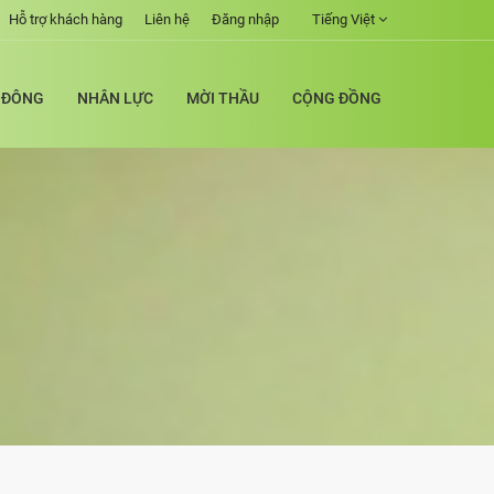
Hỗ trợ khách hàng
Liên hệ
Đăng nhập
Tiếng Việt
 ĐÔNG
NHÂN LỰC
MỜI THẦU
CỘNG ĐỒNG