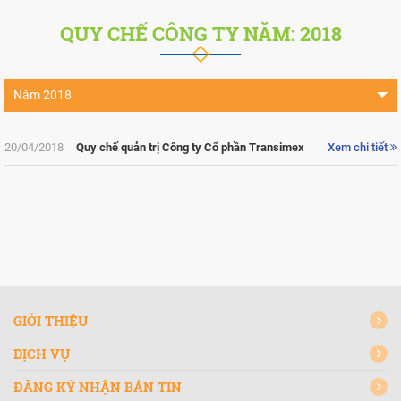
QUY CHẾ CÔNG TY NĂM: 2018
Năm 2018
Năm 2026
20/04/2018
Quy chế quản trị Công ty Cổ phần Transimex
Xem chi tiết
Năm 2024
Năm 2023
Năm 2022
Năm 2021
Năm 2019
GIỚI THIỆU
Năm 2014
DỊCH VỤ
ĐĂNG KÝ NHẬN BẢN TIN