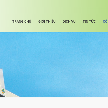
TRANG CHỦ
GIỚI THIỆU
DỊCH VỤ
TIN TỨC
CỔ