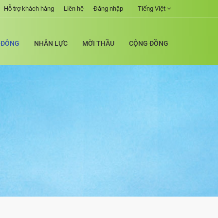
Hỗ trợ khách hàng
Liên hệ
Đăng nhập
Tiếng Việt
 ĐÔNG
NHÂN LỰC
MỜI THẦU
CỘNG ĐỒNG