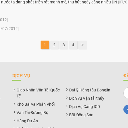
cs nước ta đang phát triển rất mạnh mẽ, thu hút ngày càng nhiều DN
|07/0
012|
6/07/2012|
1
2
3
4
DỊCH VỤ
Đ
Giao Nhận Vận Tải Quốc
Đại lý Hãng tàu Dongjin
Tế
-
Dịch vụ Vận tải thủy
Kho Bãi và Phân Phối
Dịch Vụ Cảng ICD
Vận Tải Đường Bộ
Bất Động Sản
Hàng Dự Án