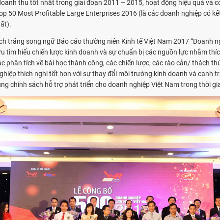
doanh thu tốt nhất trong giai đoạn 2011 – 2015, hoạt động hiệu quả v
 50 Most Profitable Large Enterprises 2016 (là các doanh nghiệp có kết q
ất).
Sách trắng song ngữ Báo cáo thường niên Kinh tế Việt Nam 2017 “Doanh 
u tìm hiểu chiến lược kinh doanh và sự chuẩn bị các nguồn lực nhằm thích
 phân tích về bài học thành công, các chiến lược, các rào cản/ thách 
ghiệp thích nghi tốt hơn với sự thay đổi môi trường kinh doanh và cạnh 
g chính sách hỗ trợ phát triển cho doanh nghiệp Việt Nam trong thời gia