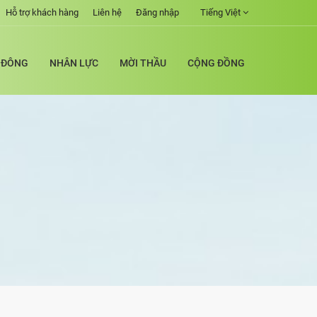
Hỗ trợ khách hàng
Liên hệ
Đăng nhập
Tiếng Việt
 ĐÔNG
NHÂN LỰC
MỜI THẦU
CỘNG ĐỒNG