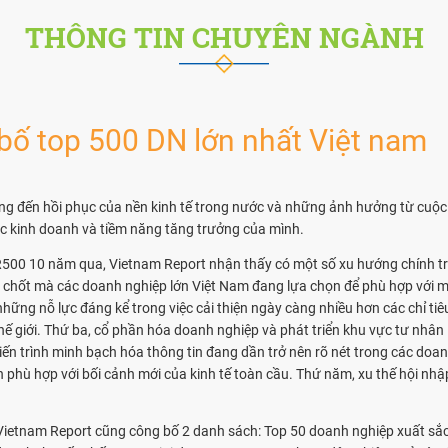
THÔNG TIN CHUYÊN NGÀNH
ố top 500 DN lớn nhất Việt nam
ảng đến hồi phục của nền kinh tế trong nước và những ảnh hưởng từ cuộc
c kinh doanh và tiềm năng tăng trưởng của mình.
500 10 năm qua, Vietnam Report nhận thấy có một số xu hướng chính tro
 chốt mà các doanh nghiệp lớn Việt Nam đang lựa chọn để phù hợp với mứ
 những nỗ lực đáng kể trong việc cải thiện ngày càng nhiều hơn các chỉ ti
ế giới. Thứ ba, cổ phần hóa doanh nghiệp và phát triển khu vực tư nhân 
 tiến trình minh bạch hóa thông tin đang dần trở nên rõ nét trong các d
tiến phù hợp với bối cảnh mới của kinh tế toàn cầu. Thứ năm, xu thế hội n
etnam Report cũng công bố 2 danh sách: Top 50 doanh nghiệp xuất sắc