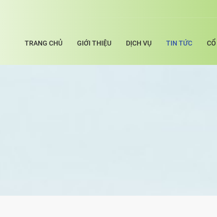
TRANG CHỦ
GIỚI THIỆU
DỊCH VỤ
TIN TỨC
CỔ