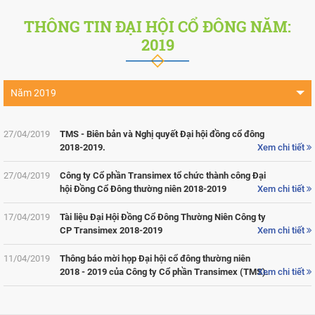
THÔNG TIN ĐẠI HỘI CỔ ĐÔNG NĂM:
2019
Năm 2019
Năm 2026
27/04/2019
TMS - Biên bản và Nghị quyết Đại hội đồng cổ đông
Năm 2025
2018-2019.
Xem chi tiết
Năm 2024
27/04/2019
Công ty Cổ phần Transimex tổ chức thành công Đại
hội Đồng Cổ Đông thường niên 2018-2019
Xem chi tiết
Năm 2023
17/04/2019
Tài liệu Đại Hội Đồng Cổ Đông Thường Niên Công ty
Năm 2022
CP Transimex 2018-2019
Xem chi tiết
Năm 2021
11/04/2019
Thông báo mời họp Đại hội cổ đông thường niên
Năm 2020
2018 - 2019 của Công ty Cổ phần Transimex (TMS).
Xem chi tiết
Năm 2018